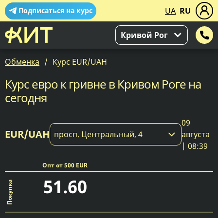
UA
RU
Подписаться на курс
Кривой Рог
Обменка
Курс EUR/UAH
Курс евро к гривне в Кривом Роге на
сегодня
09
EUR/UAH
просп. Центральный, 4
августа
| 08:39
Опт от 500 EUR
51.60