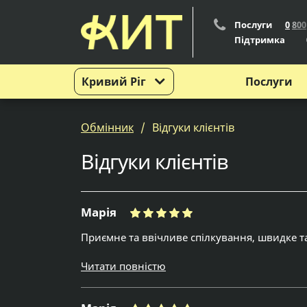
Послуги
0
8
0
0
Підтримка
Кривий Ріг
Послуги
Обмінник
Відгуки клієнтів
Відгуки клієнтів
Марія
Приємне та ввічливе спілкування, швидке та
Читати повністю