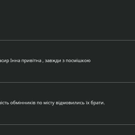
Касир Інна привітна , завжди з посмішкою
ість обмінників по місту відмовились їх брати.