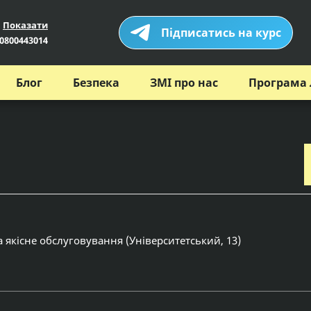
Показати
Підписатись на курс
0800443014
Блог
Безпека
ЗМІ про нас
Програма 
 якісне обслуговування (Університетський, 13)