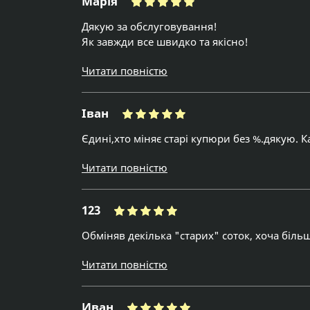
Марія
Дякую за обслуговування!
Як завжди все швидко та якісно!
Читати повністю
Іван
Єдині,хто міняє старі купюри без %.дякую. 
Читати повністю
123
Обміняв декілька "старих" соток, хоча більш
Читати повністю
Иван