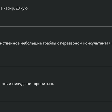
а касир. Дякую
динственное,небольшие траблы с перезвоном консультанта (
ать и никуда не торопиться.